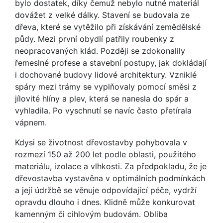
bylo dostatek, díky čemuž nebylo nutné materiál
dovážet z velké dálky. Stavení se budovala ze
dřeva, které se vytěžilo při získávání zemědělské
půdy. Mezi první obydlí patřily roubenky z
neopracovaných klád. Později se zdokonalily
řemeslné profese a stavební postupy, jak dokládají
i dochované budovy lidové architektury. Vzniklé
spáry mezi trámy se vyplňovaly pomocí směsi z
jílovité hlíny a plev, která se nanesla do spár a
vyhladila. Po vyschnutí se navíc často přetírala
vápnem.
Kdysi se životnost dřevostavby pohybovala v
rozmezí 150 až 200 let podle oblasti, použitého
materiálu, izolace a vlhkosti. Za předpokladu, že je
dřevostavba vystavěna v optimálních podmínkách
a její údržbě se věnuje odpovídající péče, vydrží
opravdu dlouho i dnes. Klidně může konkurovat
kamenným či cihlovým budovám. Obliba