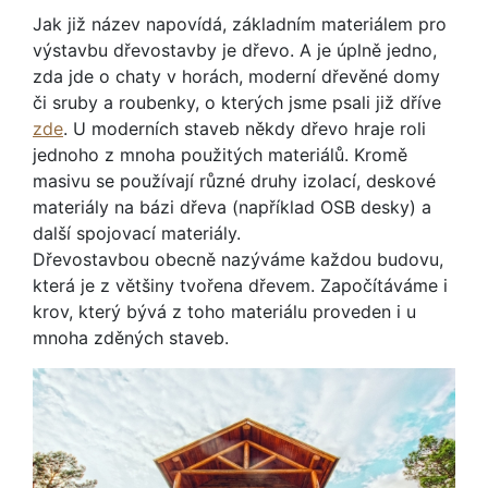
Jak již název napovídá, základním materiálem pro
výstavbu dřevostavby je dřevo. A je úplně jedno,
zda jde o chaty v horách, moderní dřevěné domy
či sruby a roubenky, o kterých jsme psali již dříve
zde
. U moderních staveb někdy dřevo hraje roli
jednoho z mnoha použitých materiálů. Kromě
masivu se používají různé druhy izolací, deskové
materiály na bázi dřeva (například OSB desky) a
další spojovací materiály.
Dřevostavbou obecně nazýváme každou budovu,
která je z většiny tvořena dřevem. Započítáváme i
krov, který bývá z toho materiálu proveden i u
mnoha zděných staveb.