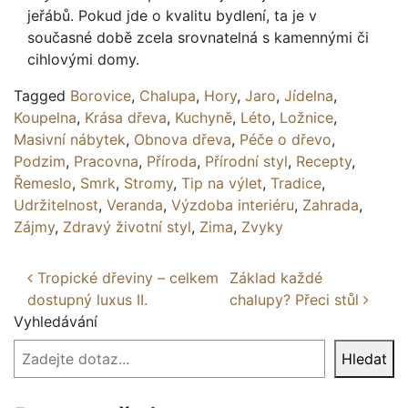
jeřábů. Pokud jde o kvalitu bydlení, ta je v
současné době zcela srovnatelná s kamennými či
cihlovými domy.
Tagged
Borovice
,
Chalupa
,
Hory
,
Jaro
,
Jídelna
,
Koupelna
,
Krása dřeva
,
Kuchyně
,
Léto
,
Ložnice
,
Masivní nábytek
,
Obnova dřeva
,
Péče o dřevo
,
Podzim
,
Pracovna
,
Příroda
,
Přírodní styl
,
Recepty
,
Řemeslo
,
Smrk
,
Stromy
,
Tip na výlet
,
Tradice
,
Udržitelnost
,
Veranda
,
Výzdoba interiéru
,
Zahrada
,
Zájmy
,
Zdravý životní styl
,
Zima
,
Zvyky
Post navigation
Tropické dřeviny – celkem
Základ každé
dostupný luxus II.
chalupy? Přeci stůl
Vyhledávání
Hledat