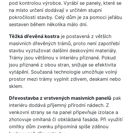
pod kontrolou výrobce. Vyrábí se panely, které se
na místo určení dodávají v určitém stupni
pokročilosti stavby. Celý dům je za pomoci jeřábu
sestaven během několika málo dní.
Těžká dřevěná kostra
je postavená z větších
masivních dřevěných trámů, proto není zapotřebí
stavbu vyztužovat dalšími deskovými materiály.
Trámy jsou většinou v interiéru přiznané. Pokud
jsou přiznané z obou stran, snižuje se efektivita
vytápění. Současná technologie umožňuje volný
prostor mezi trámy vyplnit zdivem, deskami nebo
sklem.
Dřevostavba z vrstvených masivních panelů
pak
interiéru dodává příjemný přírodní nádech. Z
venkovní strany se na panel připevňuje izolace a
zhotovuje omítaná či obkládaná fasáda. Při využití
omítky dům zvenku připomíná spíše zděnou