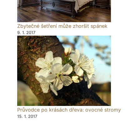
Zbytečné šetření může zhoršit spánek
9. 1. 2017
Průvodce po krásách dřeva: ovocné stromy
15. 1. 2017