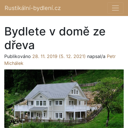
Rustikální-bydlení.cz
Main Navigation
Bydlete v domě ze
dřeva
Publikováno
28. 11. 2019
(5. 12. 2021)
napsal/a
Petr
Michálek