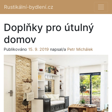
Rustikální-bydlení.cz
Main Navigation
Doplňky pro útulný
domov
Publikováno
15. 9. 2019
napsal/a
Petr Michálek