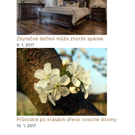
Zbytečné šetření může zhoršit spánek
9. 1. 2017
Průvodce po krásách dřeva: ovocné stromy
15. 1. 2017