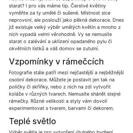
starat? I pro vás máme tip. Čerstvé květiny
vyměňte za ty umělé či sušené. Místnost sice
neprovoní, ale poslouží jako pěkná dekorace. Dnes
již existuje velký výběr umělých květin a mnoho z
nich vypadá velmi věrohodně. Vy se nemusíte
starat o zalévání a uklízení opadaného pylu či
okvětních lístků a váš domov se zutulní.
Vzpomínky v rámečcích
Fotografie stále patří mezi nejčastější a nejběžnější
osobní dekorace. Můžete je postavit jen tak na
poličky či skříňky, nebo z nich na zdi vytvořit
koláže v různých tvarech. Nemusíte shánět stejné
rámečky. Různé velikosti a styly vám dovolí
experimentovat s tvarem, barvami či dekorem.
Teplé světlo
Výběr světla je pro vytvoření útulného bydlení