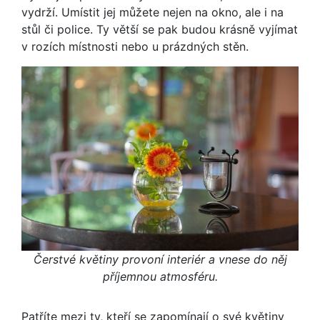
vydrží. Umístit jej můžete nejen na okno, ale i na
stůl či police. Ty větší se pak budou krásně vyjímat
v rozích místnosti nebo u prázdných stěn.
Čerstvé květiny provoní interiér a vnese do něj
příjemnou atmosféru.
Patříte mezi ty, kteří se zapomínají o své květiny