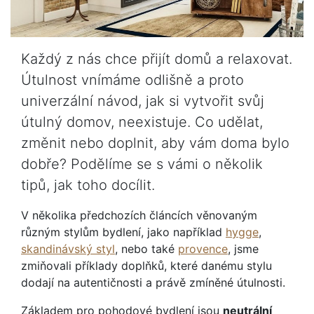
Každý z nás chce přijít domů a relaxovat.
Útulnost vnímáme odlišně a proto
univerzální návod, jak si vytvořit svůj
útulný domov, neexistuje. Co udělat,
změnit nebo doplnit, aby vám doma bylo
dobře? Podělíme se s vámi o několik
tipů, jak toho docílit.
V několika předchozích článcích věnovaným
různým stylům bydlení, jako například
hygge
,
skandinávský styl
, nebo také
provence
, jsme
zmiňovali příklady doplňků, které danému stylu
dodají na autentičnosti a právě zmíněné útulnosti.
Základem pro pohodové bydlení jsou
neutrální