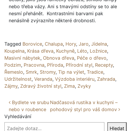
nebo třeba vázy. Ani s tmavými odstíny se to ale
nesmí přehánět. Kontrastními barvami pak
nenásilně zvýrazníte některé drobnosti.
Tagged
Borovice
,
Chalupa
,
Hory
,
Jaro
,
Jídelna
,
Koupelna
,
Krása dřeva
,
Kuchyně
,
Léto
,
Ložnice
,
Masivní nábytek
,
Obnova dřeva
,
Péče o dřevo
,
Podzim
,
Pracovna
,
Příroda
,
Přírodní styl
,
Recepty
,
Řemeslo
,
Smrk
,
Stromy
,
Tip na výlet
,
Tradice
,
Udržitelnost
,
Veranda
,
Výzdoba interiéru
,
Zahrada
,
Zájmy
,
Zdravý životní styl
,
Zima
,
Zvyky
Post navigation
Bydlete ve srubu
Nadčasová rustika v kuchyni –
nebo v roubence
pohodový styl pro váš domov
Vyhledávání
Hledat